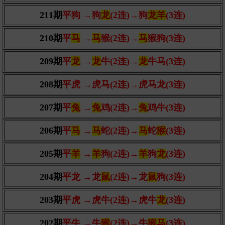
211期
平狗 →狗
龙
(2连)→狗
龙羊
(3连)
210期
平
马
→
马
猴(2连)→
马
猴狗(3连)
209期
平
龙
→
龙
牛(2连)→
龙
牛马(3连)
208期
平虎 →虎马(2连)→虎马龙(3连)
207期
平
兔
→
兔
鸡(2连)→
兔
鸡牛(3连)
206期
平
马
→
马
蛇(2连)→
马
蛇
猴
(3连)
205期
平
羊
→
羊
狗(2连)→
羊
狗
龙
(3连)
204期
平龙 →龙
鼠
(2连)→龙
鼠
狗(3连)
203期
平虎 →虎牛(2连)→虎牛
龙
(3连)
202期
平牛 →牛
猴
(2连)→牛
猴马
(3连)