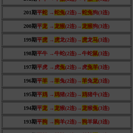
201期
平
蛇
→
蛇兔
(2连)→
蛇兔
狗(3连)
200期
平
龙
→
龙猴
(2连)→
龙猴
狗(3连)
199期
平
虎
→
虎
龙(2连)→
虎
龙
马
(3连)
198期
平牛 →牛蛇(2连)→牛蛇
鼠
(3连)
197期
平虎 →虎
兔
(2连)→虎
兔羊
(3连)
196期
平
羊
→
羊
兔(2连)→
羊
兔
龙
(3连)
195期
平
鸡
→
鸡
猪(2连)→
鸡
猪牛(3连)
194期
平
龙
→
龙
猴(2连)→
龙
猴
兔
(3连)
193期
平
狗
→
狗
羊(2连)→
狗
羊鼠(3连)