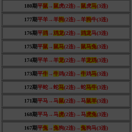
180期
平
鼠
→
鼠
虎(2连)→
鼠
虎
马
(3连)
177期
平羊→羊
狗
(2连)→羊
狗
牛(3连)
176期
平
鸡
→
鸡龙
(2连)→
鸡龙
马(3连)
175期
平
鼠
→
鼠马
(2连)→
鼠马兔
(3连)
174期
平羊→羊
龙
(2连)→羊
龙鸡
(3连)
173期
平
牛
→
牛
鸡(2连)→
牛
鸡
马
(3连)
172期
平蛇→蛇
马
(2连)→蛇
马牛
(3连)
171期
平马→马
鼠
(2连)→马
鼠羊
(3连)
168期
平马→马
虎
(2连)→马
虎兔
(3连)
167期
平
兔
→
兔
狗(2连)→
兔
狗马(3连)