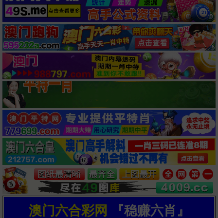
澳门六合彩网
『稳赚六肖』