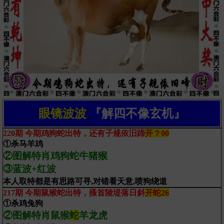
眼镜波波
『解四不像玄机』
220期 今期鸡狗蛇出特，还有子规依旧蹄
开？00
①杀马羊鸡
②图解特肖鸡狗蛇牛猪猴
③蓝波+红波
本人取特都是有思路可寻,对错看天意,喷狗绕道
217期 今期鼠猴蛇出特，搔首陵堤落日斜
开蛇26
①杀鸡兔狗
②图解特肖鼠猴
蛇
羊龙虎