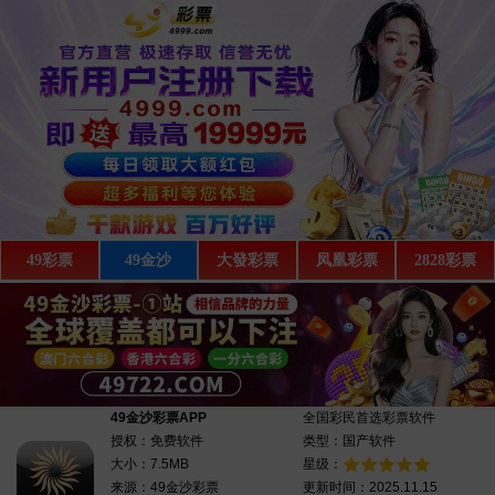
49彩票
49金沙
大發彩票
凤凰彩票
2828彩票
大發彩票APP
全国彩民首选彩票软件
授权：免费软件
类型：国产软件
大小：2.6MB
星级：
来源：大發彩票
更新时间：2025.3.13