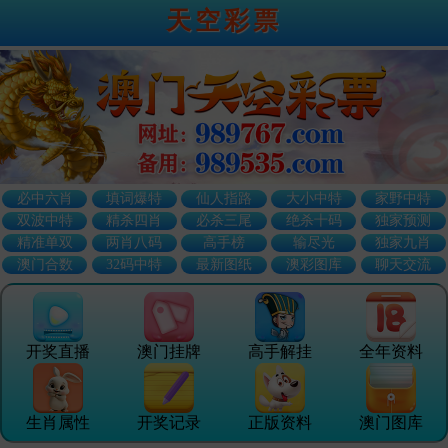
天空彩票
必中六肖
填词爆特
仙人指路
大小中特
家野中特
双波中特
精杀四肖
必杀三尾
绝杀十码
独家预测
精准单双
两肖八码
高手榜
输尽光
独家九肖
澳门合数
32码中特
最新图纸
澳彩图库
聊天交流
开奖直播
澳门挂牌
高手解挂
全年资料
生肖属性
开奖记录
正版资料
澳门图库