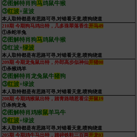
②图解特肖狗
马
鸡鼠牛猴
③
红波
+蓝波
本人取特都是有思路可寻,对错看天意,喷狗绕道
210期 今期狗马鸡出特，几多珠翠落香生
开马49
①杀蛇羊兔
②图解特肖狗
马
鸡鼠牛猴
③红波+
绿波
本人取特都是有思路可寻,对错看天意,喷狗绕道
209期 今期龙兔鼠出特，外郎高步似神仙
开猪08
①杀猴鸡羊
②图解特肖龙兔鼠牛
猪
狗
③
红波
+绿波
本人取特都是有思路可寻,对错看天意,喷狗绕道
208期 今期鸡猴鼠出特，踏青路睛惹看尘
开鼠19
①杀狗龙兔
②图解特肖鸡猴
鼠
羊马牛
③
红波
+绿波
本人取特都是有思路可寻,对错看天意,喷狗绕道
205期 今期鸡牛马出特，踏碎铁鞋三百两
开龙03