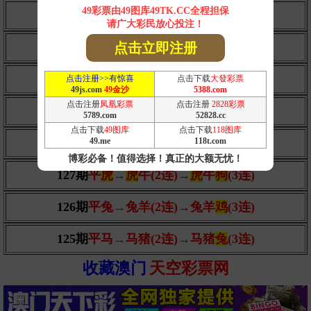
132期
平
牛
→
猪猴
(2连)→
猪猴龙
(3连)
131期
平
鼠
→
鼠
龙(2连)→
鼠
龙猴(3连)
130期
平
狗
→
狗
猪(2连)→
狗
猪羊(3连)
129期
平
虎
→
虎
猴(2连)→
虎
猴龙(3连)
128期
平
蛇
→
蛇
兔(2连)→
蛇
兔猴(3连)
127期
平
虎
→
虎
牛(2连)→
虎
牛
狗
(3连)
126期
平兔→兔羊(2连)→兔羊
鸡
(3连)
125期
平马→马猪(2连)→马猪
兔
(3连)
收藏澳门
天空彩票网