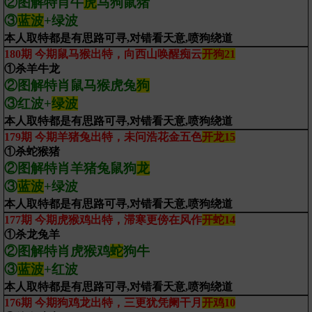
②图解特肖牛
虎
马狗鼠猪
③
蓝波
+绿波
本人取特都是有思路可寻,对错看天意,喷狗绕道
180期 今期鼠马猴出特，向西山唤醒痴云
开狗21
①杀羊牛龙
②图解特肖鼠马猴虎兔
狗
③红波+
绿波
本人取特都是有思路可寻,对错看天意,喷狗绕道
179期 今期羊猪兔出特，未问浩花金五色
开龙15
①杀蛇猴猪
②图解特肖羊猪兔鼠狗
龙
③
蓝波
+绿波
本人取特都是有思路可寻,对错看天意,喷狗绕道
177期 今期虎猴鸡出特，滞寒更傍在风作
开蛇14
①杀龙兔羊
②图解特肖虎猴鸡
蛇
狗牛
③
蓝波
+红波
本人取特都是有思路可寻,对错看天意,喷狗绕道
176期 今期狗鸡龙出特，三更犹凭阑干月
开鸡10