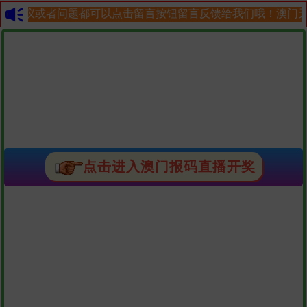
言按钮留言反馈给我们哦！澳门天空彩票733585.com
点击进入澳门报码直播开奖