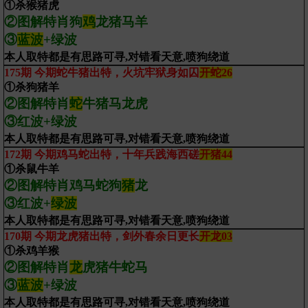
①杀猴猪虎
②图解特肖狗
鸡
龙猪马羊
③
蓝波
+绿波
本人取特都是有思路可寻,对错看天意,喷狗绕道
175期 今期蛇牛猪出特，火坑牢狱身如囚
开蛇26
①杀狗猪羊
②图解特肖
蛇
牛猪马龙虎
③红波+绿波
本人取特都是有思路可寻,对错看天意,喷狗绕道
172期 今期鸡马蛇出特，十年兵践海西磋
开猪44
①杀鼠牛羊
②图解特肖鸡马蛇狗
猪
龙
③红波+
绿波
本人取特都是有思路可寻,对错看天意,喷狗绕道
170期 今期龙虎猪出特，剑外春余日更长
开龙03
①杀鸡羊猴
②图解特肖
龙
虎猪牛蛇马
③
蓝波
+绿波
本人取特都是有思路可寻,对错看天意,喷狗绕道